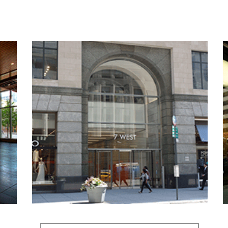
7 West 34 th Street
New York City, NY,2014