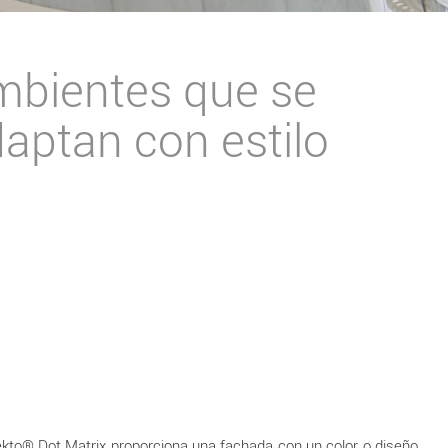
mbientes que se
aptan con estilo
otekto® Dot Matrix proporciona una fachada con un color o diseño