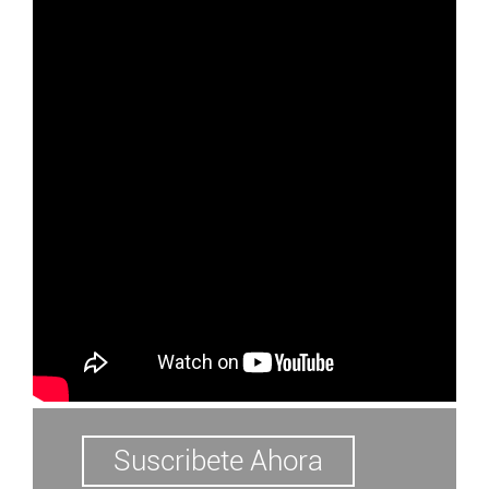
Americas 1500
Guadalajara, MX,2015
Manhattan Beach Library
Suscribete Ahora
Manhattan Beach CA,2014