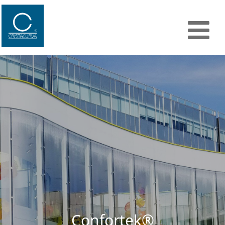
Next
Previous
Confortek®